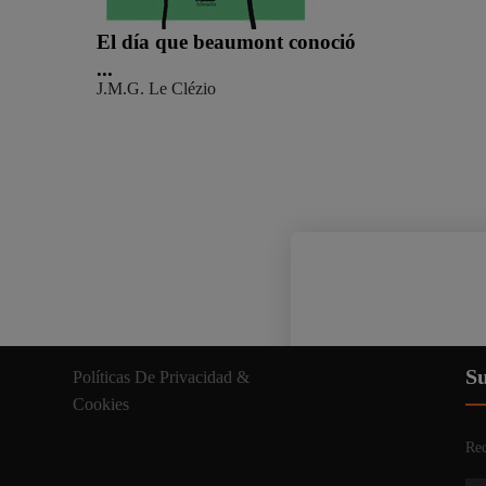
El día que beaumont conoció
...
J.M.G. Le Clézio
Nuestro sitio web util
Su
Políticas De Privacidad &
información relevante. A
Cookies
Rec