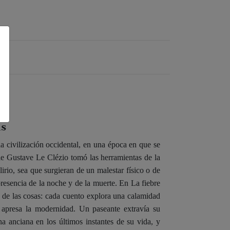
is
a civilización occidental, en una época en que se
rie Gustave Le Clézio tomó las herramientas de la
lirio, sea que surgieran de un malestar físico o de
resencia de la noche y de la muerte. En La fiebre
 de las cosas: cada cuento explora una calamidad
s apresa la modernidad. Un paseante extravía su
na anciana en los últimos instantes de su vida, y