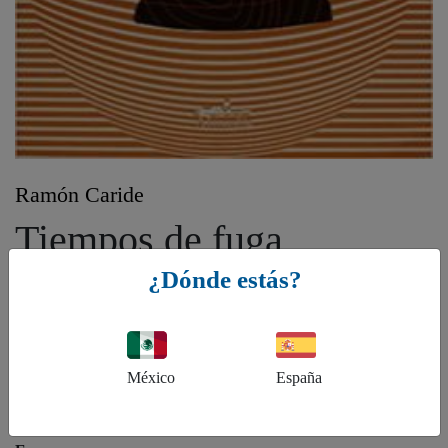
Ramón Caride
Tiempos de fuga
¿Dónde estás?
Género:
FB - Ficción: general y literaria, FFL - Crimen y misterio: novela
negra
México
España
ISBN:
9786074110067