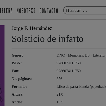
TELERA
NOSOTRXS
CONTACTO
Jorge F. Hernández
Solsticio de infarto
Género:
DNC - Memorias, DS - Literatura: 
ISBN:
9786074111750
Ean:
9786074111750
No. páginas:
376
Formato:
Libro de pasta blanda (paperback
Altura:
21.0
Ancho:
13.5