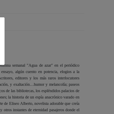
is
columna semanal "Agua de azar" en el periódico
 ensayo, algún cuento en potencia, elogios a la
ritores, editores y los más raros interlocutores
ación, y exaltación…humor y melancolía; paseos
icos de las bibliotecas, los espléndidos palacios de
ones; la historia de un espía anacrónico varado en
te de Eliseo Alberto, novelista adorable que creía
 y otros instantes de eternidad pasajeros donde el