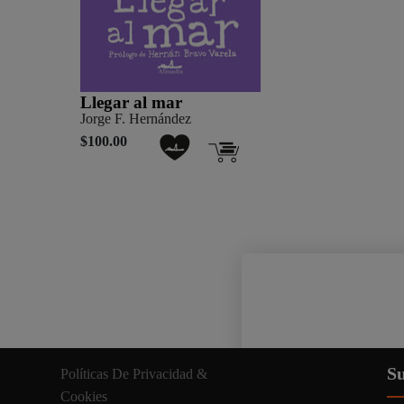
Llegar al mar
Jorge F. Hernández
$100.00
Nuestro sitio web util
Su
Políticas De Privacidad &
información relevante. A
Cookies