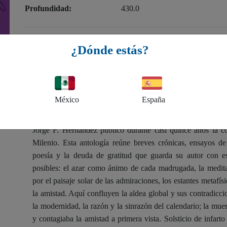
Profundidad:
430.0
A la venta en librerías:
31 de marzo de 2015
¿Dónde estás?
$100.00 MXN
México
España
Sinops
Jorge F. Hernández publicó durante casi quince años la 
Milenio. Esta antología reúne breves crónicas, ensayos de
poesía y la deuda de gratitud que guarda su autor con esc
posibles: el azar como ánimo de cada madrugada, la medit
por el paisaje solar de las admiraciones, los estantes metafís
la amistad. Aquí confluyen la aldea global y sus contradicci
la modernidad, la razón y la sinrazón del calendario; la muer
y contagiaba la amistad a primera vista. Solsticio de infarto