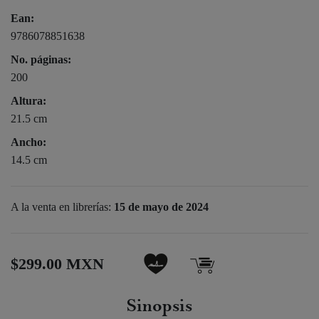
Ean:
9786078851638
No. páginas:
200
Altura:
21.5 cm
Ancho:
14.5 cm
A la venta en librerías:
15 de mayo de 2024
$299.00 MXN
Sinopsis