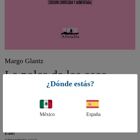
Margo Glantz
La polca de los osos
¿Dónde estás?
Género:
DC - Poesía, DNL - Ensayos literarios
México
España
ISBN:
9786078764662
Ean: