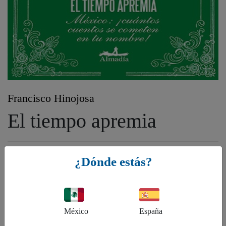
Francisco Hinojosa
El tiempo apremia
Género:
¿Dónde estás?
FB - Ficción: general y literaria, FU - Ficción humorística, FYB -
Cuentos, Historias cortas
ISBN:
9786074110562
México
España