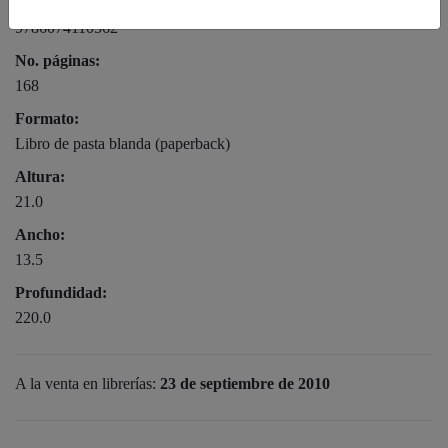
Ean:
9786074110562
No. páginas:
168
Formato:
Libro de pasta blanda (paperback)
Altura:
21.0
Ancho:
13.5
Profundidad:
220.0
A la venta en librerías:
23 de septiembre de 2010