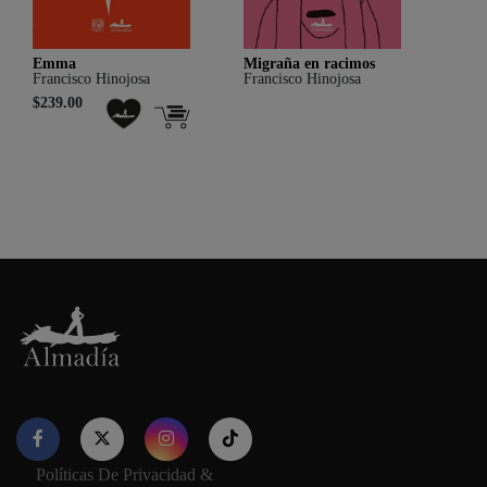
Emma
Migraña en racimos
Poesí
Francisco Hinojosa
Francisco Hinojosa
Franc
$239.00
$119
Políticas De Privacidad &
Nuestro sitio web utiliza cookies para proporcionar su