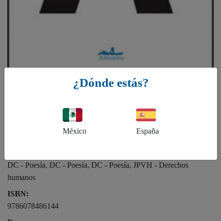
¿Dónde estás?
Raúl Zurita
Anteparaíso
México
España
Género:
DC - Poesía, DC - Poesía, DC - Poesía, JPVH - Derechos
humanos
ISBN:
9786078486144