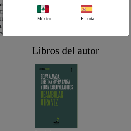
destacan El viento que arrasa, ganadora del First Book Award de
Edimburgo; Ladrilleros y No es un río, novela que le valió el Premio
México
España
IILA a la mejor novela latinoamericana publicada en Italia en el
bienio 2021/2022 y misma que fue finalista del Booker Prize en
2024.
Libros del autor