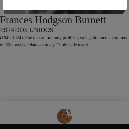
Frances Hodgson Burnett
ESTADOS UNIDOS
(1849-1924). Fue una autora muy prolífica, su legado cuenta con más
de 50 novelas, relatos cortos y 13 obras de teatro.