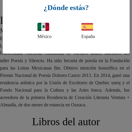
¿Dónde estás?
Diana Del Ángel
MÉXICO
México
España
Es una escritora y traductora mexicana. Licenciada en Lengua y
Literaturas Hispánicas y Maestra en Letras Mexicanas por la
Universidad Nacional Autónoma de México unam. Miembro del
taller Poesía y Silencio. Ha sido becaria de poesía en la Fundación
para las Letras Mexicanas flm. Obtuvo mención honorífica en el
Premio Nacional de Poesía Dolores Castro 2013. En 2014, ganó una
residencia artística por la Unión de Escritores de Quebec uneq y el
Fondo Nacional para la Cultura y las Artes fonca. Además, fue
acreedora de la primera Residencia de Creación Literaria Ventura +
Almadía, de dos meses de estancia en Oaxaca.
Libros del autor